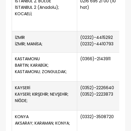
İSTANBUL 2. BÖLGE
0216 695 21 00 (10
02
İSTANBUL 2 (Anadolu);
hat)
KOCAELİ;
İZMİR
(0232)-4415292
(
İZMİR; MANİSA;
(0232)-4410793
KASTAMONU
(0366)-2143911
(0
BARTIN; KARABÜK;
KASTAMONU; ZONGULDAK;
KAYSERİ
(0352)-2226640
(0
KAYSERİ; KIRŞEHİR; NEVŞEHİR;
(0352)-2223873
NİĞDE;
KONYA
(0332)-3508720
AKSARAY; KARAMAN; KONYA;