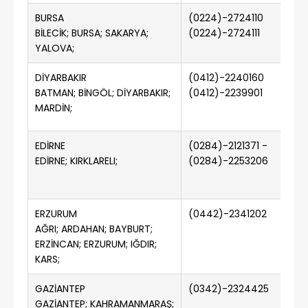
BURSA
(0224)-2724110
(0
BİLECİK; BURSA; SAKARYA;
(0224)-2724111
YALOVA;
DİYARBAKIR
(0412)-2240160
(0
BATMAN; BİNGÖL; DİYARBAKIR;
(0412)-2239901
MARDİN;
EDİRNE
(0284)-2121371 -
(0
EDİRNE; KIRKLARELI;
(0284)-2253206
ERZURUM
(0442)-2341202
(
AĞRI; ARDAHAN; BAYBURT;
ERZİNCAN; ERZURUM; IĞDIR;
KARS;
GAZİANTEP
(0342)-2324425
(0
GAZİANTEP; KAHRAMANMARAŞ;