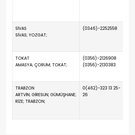
SİVAS
(0346)-2252558
SİVAS; YOZGAT;
TOKAT
(0356)-2126908
(
AMASYA; ÇORUM; TOKAT;
(0356)-2130383
​TRABZON
0(462)-323 13 25-
0(
ARTVİN; GİRESUN; GÜMÜŞHANE;
26
RİZE; TRABZON;