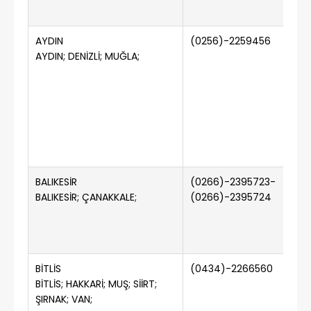
AYDIN
(0256)-2259456
(
AYDIN; DENİZLİ; MUĞLA;
BALIK​​ESİR
(0266)-2395723-
(
BALIKESİR; ÇANAKKALE;
(0266)-2395724
BİTLİS
(0434)-2266560
(
BİTLİS; HAKKARİ; MUŞ; SİİRT;
ŞIRNAK; VAN;