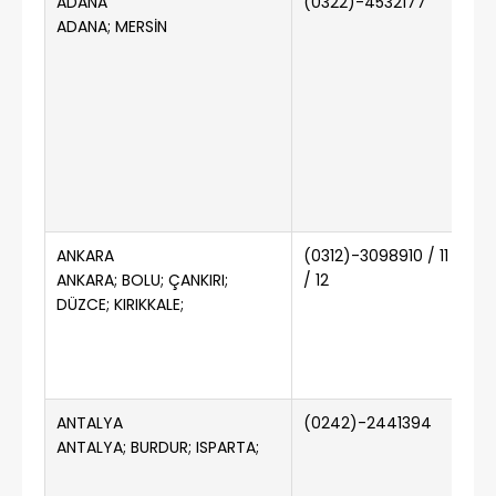
ADANA
(0322)-4532177
(0
ADANA; MERSİN
ANKARA
(0312)-3098910 / 11
(0
ANKARA; BOLU; ÇANKIRI;
/ 12
DÜZCE; KIRIKKALE;
ANTALYA
(0242)-2441394
(
ANTALYA; BURDUR; ISPARTA;