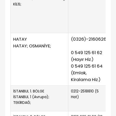
KİLİS;
HATAY
(0326)-2160626
(0
HATAY; OSMANİYE;
0 549 125 61 62
(Hayır Hiz.)
0 549 125 61 64
(Emlak,
Kiralama Hiz.)
İSTANBUL 1. BÖLGE
0212-2518810 (5
0 
İSTANBUL 1 (Avrupa);
Hat)
TEKİRDAĞ;