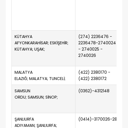
KÜTAHYA
(274) 2236476 -
(2
AFYONKARAHİSAR; ESKİŞEHİR;
2236478-2740024
KÜTAHYA; UŞAK;
- 2740025 -
2740026
MALATYA
(422) 2380170 -
(4
ELAZIĞ; MALATYA; TUNCELİ;
(422) 2380172
SAMSUN
(0362)-4312148
(
ORDU; SAMSUN; SİNOP;
ŞANLIURFA
(0414)-3170026-28
ADIYAMAN; ŞANLIURFA;