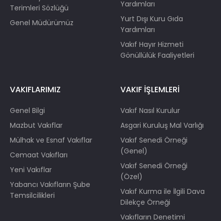
Yardımları
Terimleri Sözlüğü
Yurt Dışı Kuru Gıda
Genel Müdürümüz
Yardımları
Vakıf Hayır Hizmeti
Gönüllülük Faaliyetleri
VAKIFLARIMIZ
VAKIF İŞLEMLERİ
Genel Bilgi
Vakıf Nasıl Kurulur
Mazbut Vakıflar
Asgari Kuruluş Mal Varlığı
Mülhak ve Esnaf Vakıflar
Vakıf Senedi Örneği
(Genel)
Cemaat Vakıfları
Vakıf Senedi Örneği
Yeni Vakıflar
(Özel)
Yabancı Vakıfların Şube
Vakıf Kurma ile İlgili Dava
Temsilcilikleri
Dilekçe Örneği
Vakıfların Denetimi