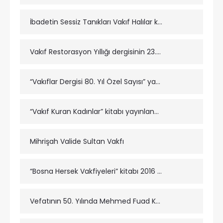
İbadetin Sessiz Tanıkları Vakıf Halılar kitabı yayınlanmıştır.
Vakıf Restorasyon Yıllığı dergisinin 23.Sayısı yayımlanmıştır.
“Vakıflar Dergisi 80. Yıl Özel Sayısı” yayınlanmıştır.
“Vakıf Kuran Kadınlar” kitabı yayınlanmıştır.
Mihrişah Valide Sultan Vakfı
“Bosna Hersek Vakfiyeleri” kitabı 2016 beş cilt halinde yayınlanarak ilim âleminin istifadesine sunulmuştur.
Vefatının 50. Yılında Mehmed Fuad Köprülü kitabı yayımlanmıştır.