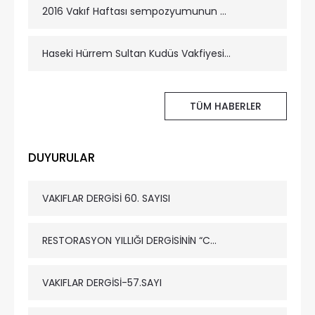
2016 Vakıf Haftası sempozyumunun bildirilerinin yeraldığı Vakıf ve Sivil Toplum kitabı yayımlanmıştır.
Haseki Hürrem Sultan Kudüs Vakfiyesi Tıpkıbasım kitabı yayımlanmıştır.
TÜM HABERLER
DUYURULAR
VAKIFLAR DERGİSİ 60. SAYISI
RESTORASYON YILLIĞI DERGİSİNİN “C...
VAKIFLAR DERGİSİ-57.SAYI