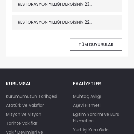
RESTORASYON YILLIĞI DERGİSİNİN 23...
RESTORASYON YILLIĞI DERGİSİNİN 22...
TÜM DUYURULAR
KURUMSAL
FAALİYETLER
Kurumumuzun Tarihçesi
Muhtaç Aylığı
Atatürk ve Vakıflar
Aşevi Hizmeti
Misyon ve Vizyon
Eğitim Yardımı ve Burs
Hizmetleri
Tarihte Vakıflar
Yurt İçi Kuru Gıda
Vakıf Deyimleri ve