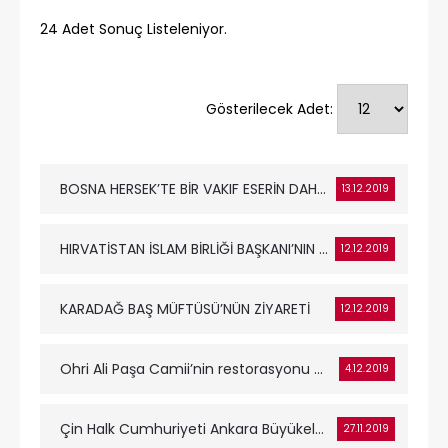
24
Adet Sonuç Listeleniyor.
Gösterilecek Adet:
BOSNA HERSEK’TE BİR VAKIF ESERİN DAHA RESTORASYONU TAMAMLANDI
13.12.2019
HIRVATİSTAN İSLAM BİRLİĞİ BAŞKANI’NIN ZİYARETİ
12.12.2019
KARADAĞ BAŞ MÜFTÜSÜ’NÜN ZİYARETİ
12.12.2019
Ohri Ali Paşa Camii’nin restorasyonu tamamlanıp ibadete açıldı.
4.12.2019
Çin Halk Cumhuriyeti Ankara Büyükelçiliği Müsteşarı Sayın Zhao Hongtian ve Beraberindeki Heyet Genel Müdürümüz...
27.11.2019