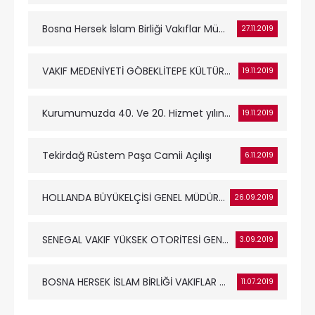
Bosna Hersek İslam Birliği Vakıflar Müdürü Dr. Senaid Zajimovic Genel Müdürümüz Sayın Dr. Adnan Ertem’i Makamı...
27.11.2019
VAKIF MEDENİYETİ GÖBEKLİTEPE KÜLTÜREL MİRAS VE TURİZM FUARINDA TANITILDI.
19.11.2019
Kurumumuzda 40. Ve 20. Hizmet yılını doldurmuş personelimiz için yemekli bir plaket töreni düzenlendi.
19.11.2019
Tekirdağ Rüstem Paşa Camii Açılışı
6.11.2019
HOLLANDA BÜYÜKELÇİSİ GENEL MÜDÜRÜMÜZ SAYIN DR. ADNAN ERTEM’İ MAKAMINDA ZİYARET ETTİ.
26.09.2019
SENEGAL VAKIF YÜKSEK OTORİTESİ GENEL MÜDÜRÜ SAYIN OULIMATE DIOP BAŞKANLIĞINDAKİ HEYET GENEL MÜDÜRLÜĞÜMÜZÜ ZİY...
3.09.2019
BOSNA HERSEK İSLAM BİRLİĞİ VAKIFLAR MÜDÜRÜ SAYIN DR. SENAİD ZAJİMOVİC GENEL MÜDÜRÜMÜZ SAYIN DR. ADNAN ERTEM’İ...
11.07.2019