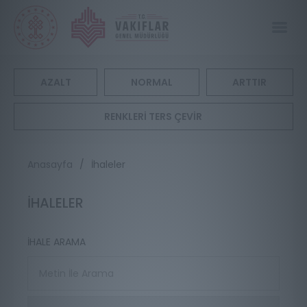
AZALT
NORMAL
ARTTIR
RENKLERİ TERS ÇEVİR
Anasayfa
/
İhaleler
İHALELER
İHALE ARAMA