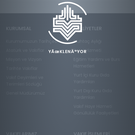
KURUMSAL
FAALİYETLER
Kurumumuzun Tarihçesi
Muhtaç Aylığı
Atatürk ve Vakıflar
Aşevi Hizmeti
YÃœKLENÄ°YOR
Misyon ve Vizyon
Eğitim Yardımı ve Burs
Hizmetleri
Tarihte Vakıflar
Yurt İçi Kuru Gıda
Vakıf Deyimleri ve
Yardımları
Terimleri Sözlüğü
Yurt Dışı Kuru Gıda
Genel Müdürümüz
Yardımları
Vakıf Hayır Hizmeti
Gönüllülük Faaliyetleri
VAKIFLARIMIZ
VAKIF İŞLEMLERİ