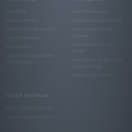
Genel Bilgi
Vakıf Nasıl Kurulur
Mazbut Vakıflar
Asgari Kuruluş Mal Varlığı
Mülhak ve Esnaf Vakıflar
Vakıf Senedi Örneği
(Genel)
Cemaat Vakıfları
Vakıf Senedi Örneği
Yeni Vakıflar
(Özel)
Yabancı Vakıfların Şube
Vakıf Kurma ile İlgili Dava
Temsilcilikleri
Dilekçe Örneği
Vakıfların Denetimi
GİZLİLİK POLİTİKASI
Bilgi Güvenliği Politikası
Kişisel Verilerin Korunması