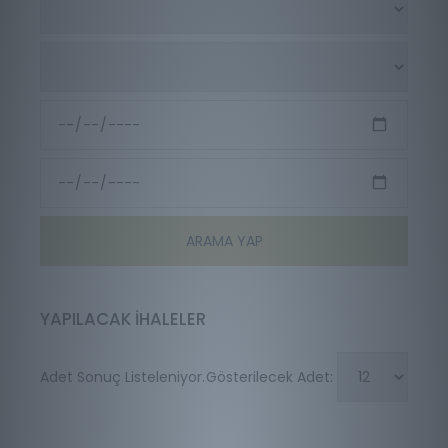
YAPILACAK İHALELER
Gösterilecek Adet:
Adet Sonuç Listeleniyor.