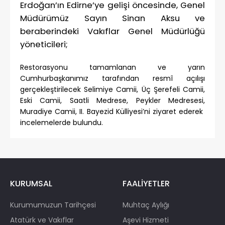
Erdoğan’ın Edirne’ye gelişi öncesinde, Genel
Müdürümüz Sayın Sinan Aksu ve
beraberindeki Vakıflar Genel Müdürlüğü
yöneticileri;
Restorasyonu tamamlanan ve yarın
Cumhurbaşkanımız tarafından resmî açılışı
gerçekleştirilecek Selimiye Camii, Üç Şerefeli Camii,
Eski Camii, Saatli Medrese, Peykler Medresesi,
Muradiye Camii, II. Bayezid Külliyesi’ni ziyaret ederek
incelemelerde bulundu.
KURUMSAL
FAALİYETLER
Kurumumuzun Tarihçesi
Muhtaç Aylığı
Atatürk ve Vakıflar
Aşevi Hizmeti