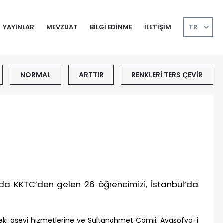
YAYINLAR
MEVZUAT
BİLGİ EDİNME
İLETİŞİM
TR
EN
NORMAL
ARTTIR
RENKLERİ TERS ÇEVİR
nda KKTC’den gelen 26 öğrencimizi, İstanbul’da
ndeki aşevi hizmetlerine ve Sultanahmet Camii, Ayasofya-i