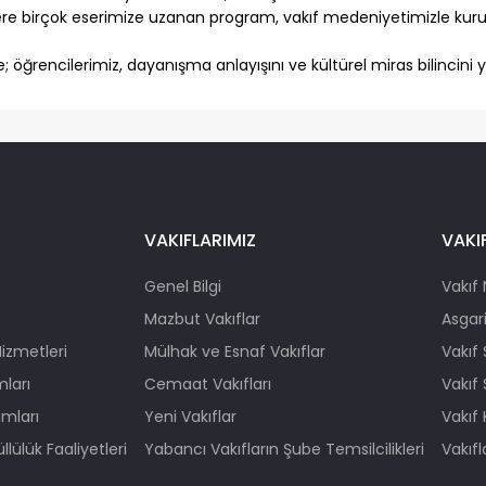
ere birçok eserimize uzanan program, vakıf medeniyetimizle kurul
öğrencilerimiz, dayanışma anlayışını ve kültürel miras bilincini 
VAKIFLARIMIZ
VAKIF
Genel Bilgi
Vakıf 
Mazbut Vakıflar
Asgari
Hizmetleri
Mülhak ve Esnaf Vakıflar
Vakıf
mları
Cemaat Vakıfları
Vakıf
ımları
Yeni Vakıflar
Vakıf 
lülük Faaliyetleri
Yabancı Vakıfların Şube Temsilcilikleri
Vakıf