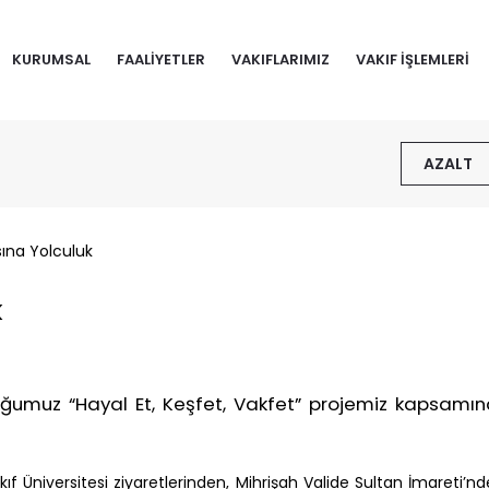
KURUMSAL
FAALİYETLER
VAKIFLARIMIZ
VAKIF İŞLEMLERİ
AZALT
sına Yolculuk
K
rduğumuz “Hayal Et, Keşfet, Vakfet” projemiz kapsamı
f Üniversitesi ziyaretlerinden, Mihrişah Valide Sultan İmareti’