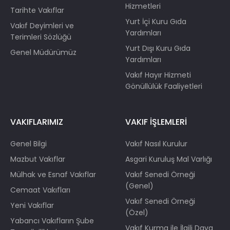
Hizmetleri
Tarihte Vakıflar
Yurt İçi Kuru Gıda
Vakıf Deyimleri ve
Yardımları
Terimleri Sözlüğü
Yurt Dışı Kuru Gıda
Genel Müdürümüz
Yardımları
Vakıf Hayır Hizmeti
Gönüllülük Faaliyetleri
VAKIFLARIMIZ
VAKIF İŞLEMLERİ
Genel Bilgi
Vakıf Nasıl Kurulur
Mazbut Vakıflar
Asgari Kuruluş Mal Varlığı
Mülhak ve Esnaf Vakıflar
Vakıf Senedi Örneği
(Genel)
Cemaat Vakıfları
Vakıf Senedi Örneği
Yeni Vakıflar
(Özel)
Yabancı Vakıfların Şube
Vakıf Kurma ile İlgili Dava